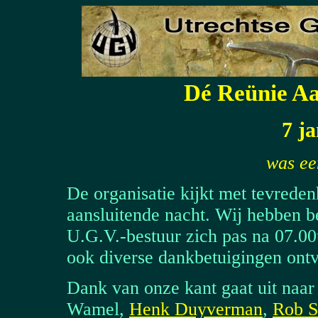
Dé Reünie A
7 j
was ee
De organisatie kijkt met tevreden
aansluitende nacht. Wij hebben be
U.G.V.-bestuur zich pas na 07.0
ook diverse dankbetuigingen ontv
Dank van onze kant gaat uit naar
Wamel,
Henk Duyverman
,
Rob S